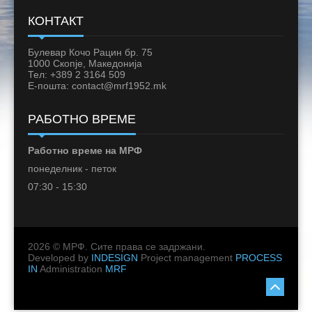
КОНТАКТ
Булевар Кочо Рацин бр. 75
1000 Скопје, Македонија
Тел: +389 2 3164 509
Е-пошта: contact@mrf1952.mk
РАБОТНО ВРЕМЕ
Работно време на МРФ
понеделник - петок
07:30 - 15:30
2026 © МРФ. Сите права се задржани.
Developed by
INDESIGN
Project management
PROCESS
IN
Administration
MRF