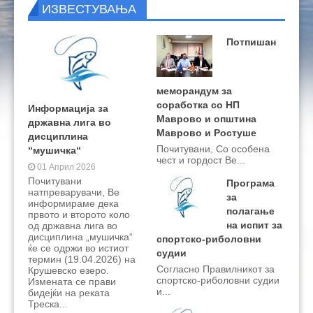
ИЗВЕСТУВАЊА
КОНТАКТ
НАТПРЕВАРИ 2024
РИБОЛОВНИ ЗДРУЖЕНИЈА
ЗАКОНИ И ПОДЗАКОНСКИ АКТИ
РЕЗУЛТАТИ 2026
РЕЗУЛТАТИ 2025
РИБОЛОВНИ ОСНОВИ 2024
Потпишан
ПРАШАЊА
НАТПРЕВАРИ 2023
ПРАВИЛНИЦИ
РЕЗУЛТАТИ 2024
ЛИЧНИ КАРТИ
НАТПРЕВАРИ 2021
РЕГИСТРАЦИЈА НА СПОРТИСТИ
РЕЗУЛТАТИ
ПРАВИЛНИЦИ НА МРФ
меморандум за
НАТПРЕВАРИ 2022
ЦЕНОВНИЦИ ЗА ЛЕГИТИМАЦИИ И ДОЗВОЛИ
РЕЗУЛТАТИ
ПРАВИЛНИЦИ ЗА НАТПРЕВАРИ
соработка со НП
Информација за
Маврово и општина
државна лига во
НАТПРЕВАРИ 2020
ПУНКТОВИ ЗА ДОЗВОЛИ
РЕЗУЛТАТИ
ПРАВИЛНИЦИ НА ФИПС
ЦЕНОВНИЦИ 2026
Маврово и Ростуше
дисциплина
Почитувани, Со особена
“мушичка“
НАТПРЕВАРИ 2019
ЗАБРАНИ ЗА РИБОЛОВ
РЕЗУЛТАТИ
ЦЕНОВНИЦИ 2025
чест и гордост Ве...
01 Април 2026
Почитувани
Програма
НАТПРЕВАРИ 2018
ДРУГИ ДОКУМЕНТИ
РЕЗУЛТАТИ
ЦЕНОВНИЦИ 2024
ЗАБРАНИ 2026
натпреварувачи, Ве
за
информираме дека
полагање
првото и второто коло
НАТПРЕВАРИ 2017
РЕЗУЛТАТИ
ЦЕНОВНИЦИ 2023
ЗАБРАНИ 2025
СМЕТКИ
на испит за
од државна лига во
дисциплина „мушичка“
спортско-риболовни
НАТПРЕВАРИ 2016
РЕЗУЛТАТИ
ЦЕНОВНИЦИ 2022
ќе се одржи во истиот
судии
термин (19.04.2026) на
Согласно Правилникот за
Крушевско езеро.
НАТПРЕВАРИ 2015
РЕЗУЛТАТИ
ЦЕНОВНИЦИ 2021
спортско-риболовни судии
Измената се прави
и...
бидејќи на реката
РЕЗУЛТАТИ
ЦЕНОВНИЦИ 2019
Треска...