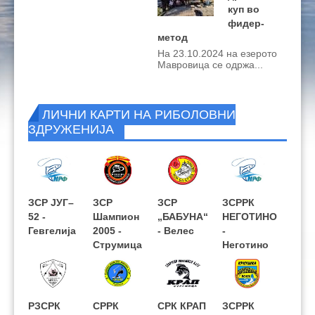
куп во
фидер-
метод
На 23.10.2024 на езерото
Мавровица се одржа...
ЛИЧНИ КАРТИ НА РИБОЛОВНИ
ЗДРУЖЕНИЈА
ЗСР ЈУГ–
ЗРСРК
ЗСР
СРЗЕК
ЗСР
ЗРЛЕ-СК
ЗСРРК
ЗСРРК
52 -
РИБАР
Шампион
КОЧАНСКИ
„БАБУНА“
КАРП
НЕГОТИНО
МРЕНА -
Гевгелија
2011 -
2005 -
РИБАР -
- Велес
ФИШ -
-
Крива
Скопје
Струмица
Кочани
Лабуништа
Неготино
Паланка
РЗСРК
СРДЗ
СРРК
ЗРСК
СРК КРАП
ЗСРК
ЗСРРК
ЗСРЕК