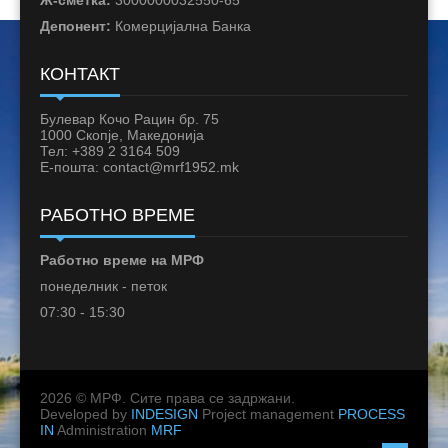
Депонент:
Комерцијална Банка
КОНТАКТ
Булевар Кочо Рацин бр. 75
1000 Скопје, Македонија
Тел: +389 2 3164 509
Е-пошта: contact@mrf1952.mk
РАБОТНО ВРЕМЕ
Работно време на МРФ
понеделник - петок
07:30 - 15:30
2026 © МРФ. Сите права се задржани.
Developed by
INDESIGN
Project management
PROCESS
IN
Administration
MRF