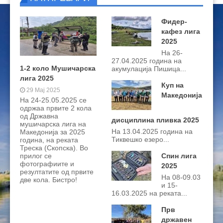
Фидер-
кафез лига
2025
На 26-
27.04.2025 година на
1-2 коло Мушичарска
акумулација Пишица...
лига 2025
Куп на
29 Мај 2025
Македонија
На 24-25.05.2025 се
одржаа првите 2 кола
од Државна
дисциплина пливка 2025
мушичарска лига на
На 13.04.2025 година на
Македонија за 2025
Тиквешко езеро...
година, на реката
Треска (Скопска). Во
Спин лига
прилог се
фотографиите и
2025
резултатите од првите
На 08-09.03
две кола. Бистро!
и 15-
16.03.2025 на реката...
Прв
државен